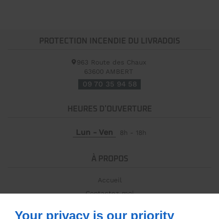
PROTECTION INCENDIE DU LIVRADOIS
963 Route des Chaux
63600
AMBERT
09 70 35 94 58
HEURES D'OUVERTURE
Lun - Ven
8h - 18h
À PROPOS
Accueil
Contactez-moi
Mentions légales
Your privacy is our priority