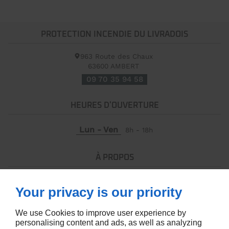
PROTECTION INCENDIE DU LIVRADOIS
963 Route des Chaux
63600
AMBERT
09 70 35 94 58
HEURES D'OUVERTURE
Lun - Ven
8h - 18h
À PROPOS
Accueil
Your privacy is our priority
Contactez-moi
Mentions légales
We use Cookies to improve user experience by
Plan du site
personalising content and ads, as well as analyzing